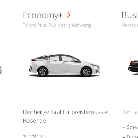
Economy+
Busi
Toyota Prius Plus oder gleichwertig
Mercede
Der heilige Gral für preisbewusste
Der Fa
Reisende
Schwa
Festpreis
Festp