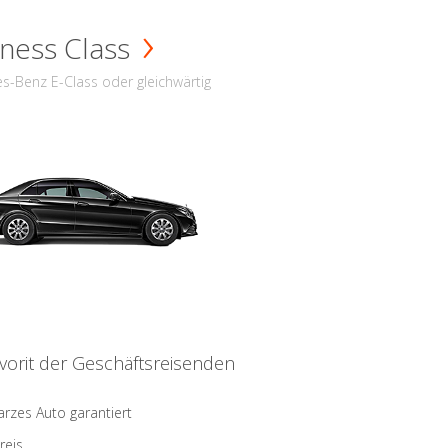
ness Class
s-Benz E-Class oder gleichwärtig
vorit der Geschäftsreisenden
rzes Auto garantiert
reis