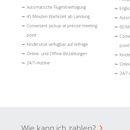
Automatische Flugmitverfolgung
Engli
45 Minuten Wartezeit ab Landung
Autom
Convenient pickup at precise meeting
60 Mi
point
Conve
Kindersitze verfügbar auf Anfrage
point
Online- und Offline-Bezahlungen
Kinde
24/7-Hotline
Onlin
24/7-
Wie kann ich zahlen?