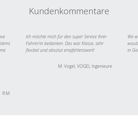
Kundenkommentare
ave
Ich möchte mich für den super Service Ihrer
We we
oblems
Fahrer/in bedanken. Das war Klasse, sehr
would
 me
flexibel und absolut empfehlenswert!
in Ge
M. Vogel, VOGEL Ingenieure
R.M.