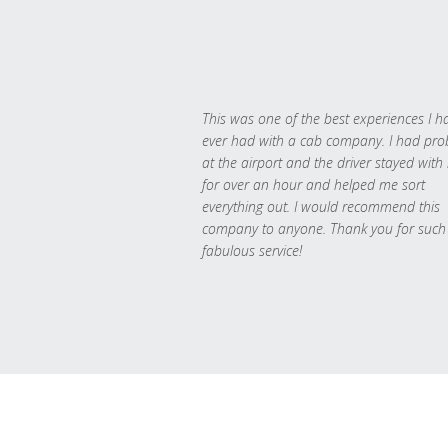
This was one of the best experiences I h
ever had with a cab company. I had pr
at the airport and the driver stayed with
for over an hour and helped me sort
everything out. I would recommend this
company to anyone. Thank you for such
fabulous service!