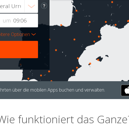
um
itere Optionen
hrten über die mobilen Apps buchen und verwalten.
Wie funktioniert das Ganze