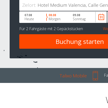
Zielort:
07.08
08.08
09.08
Heute
Morgen
Sonntag
Für
2 Fahrgäste
mit
2 Gepäckstücken
We
Talixo Mobile
Fa