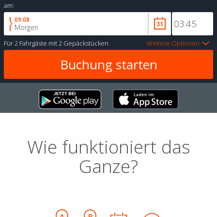
am:
09.08
Morgen
Für
2 Fahrgäste
mit
2 Gepäckstücken
Weitere Optionen
Wie funktioniert das
Ganze?