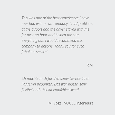
This was one of the best experiences I have
ever had with a cab company. I had problems
at the airport and the driver stayed with me
for over an hour and helped me sort
everything out. I would recommend this
company to anyone. Thank you for such
fabulous service!
R.M.
Ich möchte mich für den super Service Ihrer
Fahrer/in bedanken. Das war Klasse, sehr
flexibel und absolut empfehlenswert!
M. Vogel, VOGEL Ingenieure