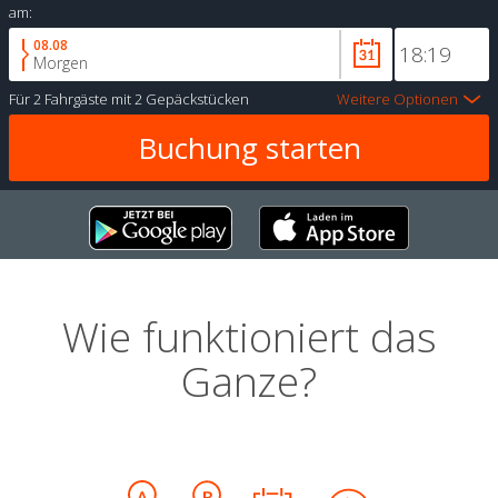
am:
08.08
Morgen
Für
2 Fahrgäste
mit
2 Gepäckstücken
Weitere Optionen
Wie funktioniert das
Ganze?