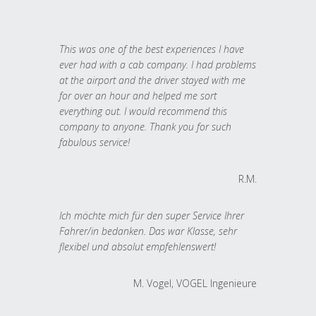
This was one of the best experiences I have
ever had with a cab company. I had problems
at the airport and the driver stayed with me
for over an hour and helped me sort
everything out. I would recommend this
company to anyone. Thank you for such
fabulous service!
R.M.
Ich möchte mich für den super Service Ihrer
Fahrer/in bedanken. Das war Klasse, sehr
flexibel und absolut empfehlenswert!
M. Vogel, VOGEL Ingenieure