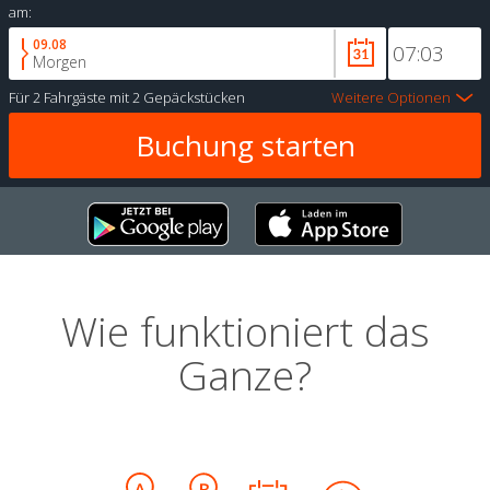
am:
09.08
Morgen
Für
2 Fahrgäste
mit
2 Gepäckstücken
Weitere Optionen
Wie funktioniert das
Ganze?