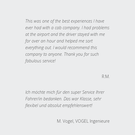
This was one of the best experiences I have
ever had with a cab company. I had problems
at the airport and the driver stayed with me
for over an hour and helped me sort
everything out. I would recommend this
company to anyone. Thank you for such
fabulous service!
R.M.
Ich möchte mich für den super Service Ihrer
Fahrer/in bedanken. Das war Klasse, sehr
flexibel und absolut empfehlenswert!
M. Vogel, VOGEL Ingenieure