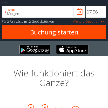
am:
10.08
Morgen
Für
2 Fahrgäste
mit
2 Gepäckstücken
Weitere Optionen
Wie funktioniert das
Ganze?