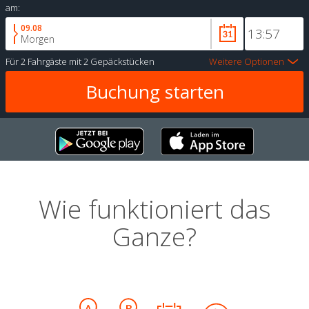
am:
09.08
Morgen
Für
2 Fahrgäste
mit
2 Gepäckstücken
Weitere Optionen
Wie funktioniert das
Ganze?