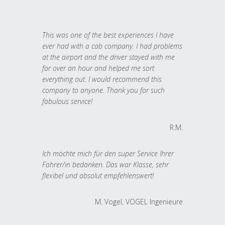
This was one of the best experiences I have
ever had with a cab company. I had problems
at the airport and the driver stayed with me
for over an hour and helped me sort
everything out. I would recommend this
company to anyone. Thank you for such
fabulous service!
R.M.
Ich möchte mich für den super Service Ihrer
Fahrer/in bedanken. Das war Klasse, sehr
flexibel und absolut empfehlenswert!
M. Vogel, VOGEL Ingenieure