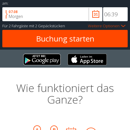
am:
07.08
Morgen
Für
2 Fahrgäste
mit
2 Gepäckstücken
Weitere Optionen
Wie funktioniert das
Ganze?