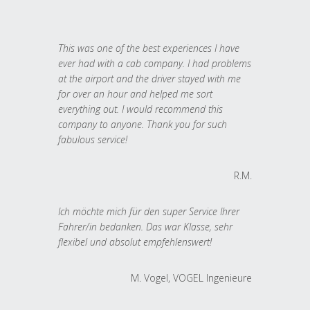
This was one of the best experiences I have
ever had with a cab company. I had problems
at the airport and the driver stayed with me
for over an hour and helped me sort
everything out. I would recommend this
company to anyone. Thank you for such
fabulous service!
R.M.
Ich möchte mich für den super Service Ihrer
Fahrer/in bedanken. Das war Klasse, sehr
flexibel und absolut empfehlenswert!
M. Vogel, VOGEL Ingenieure