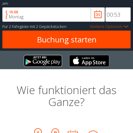
am:
10.08
Montag
Für
2 Fahrgäste
mit
2 Gepäckstücken
Weitere Optionen
Wie funktioniert das
Ganze?