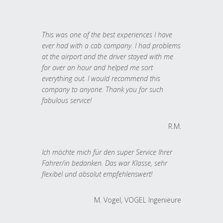
This was one of the best experiences I have
ever had with a cab company. I had problems
at the airport and the driver stayed with me
for over an hour and helped me sort
everything out. I would recommend this
company to anyone. Thank you for such
fabulous service!
R.M.
Ich möchte mich für den super Service Ihrer
Fahrer/in bedanken. Das war Klasse, sehr
flexibel und absolut empfehlenswert!
M. Vogel, VOGEL Ingenieure