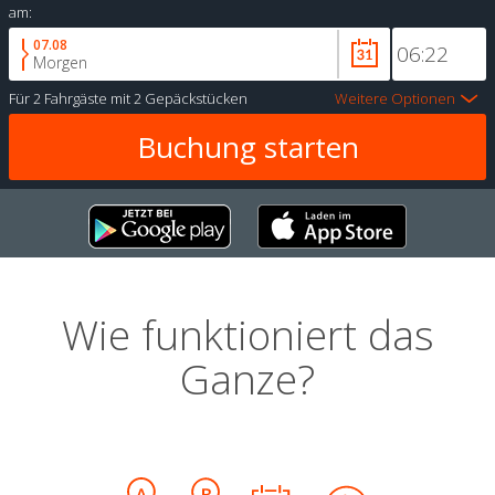
am:
07.08
Morgen
Für
2 Fahrgäste
mit
2 Gepäckstücken
Weitere Optionen
Wie funktioniert das
Ganze?