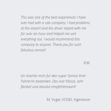
This was one of the best experiences I have
ever had with a cab company. I had problems
at the airport and the driver stayed with me
for over an hour and helped me sort
everything out. I would recommend this
company to anyone. Thank you for such
fabulous service!
R.M.
Ich möchte mich für den super Service Ihrer
Fahrer/in bedanken. Das war Klasse, sehr
flexibel und absolut empfehlenswert!
M. Vogel, VOGEL Ingenieure