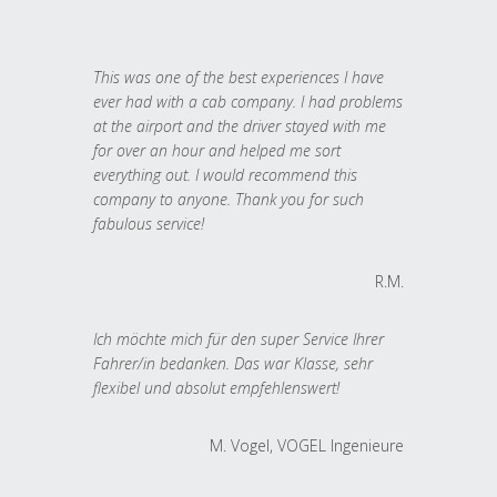
This was one of the best experiences I have
ever had with a cab company. I had problems
at the airport and the driver stayed with me
for over an hour and helped me sort
everything out. I would recommend this
company to anyone. Thank you for such
fabulous service!
R.M.
Ich möchte mich für den super Service Ihrer
Fahrer/in bedanken. Das war Klasse, sehr
flexibel und absolut empfehlenswert!
M. Vogel, VOGEL Ingenieure