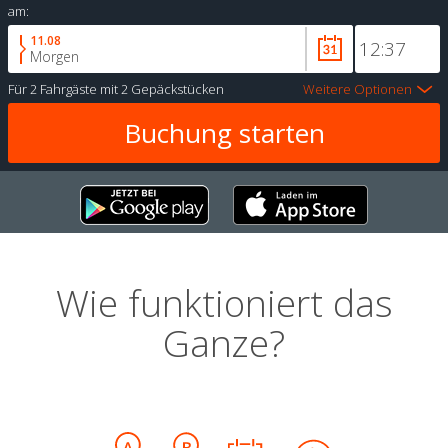
am:
11.08
Morgen
Für
2 Fahrgäste
mit
2 Gepäckstücken
Weitere Optionen
Wie funktioniert das
Ganze?