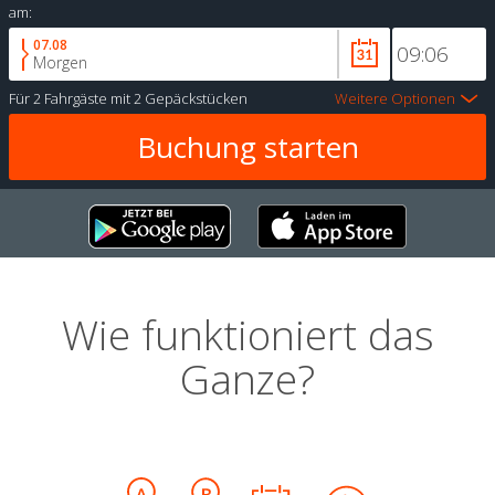
am:
07.08
Morgen
Für
2 Fahrgäste
mit
2 Gepäckstücken
Weitere Optionen
Wie funktioniert das
Ganze?