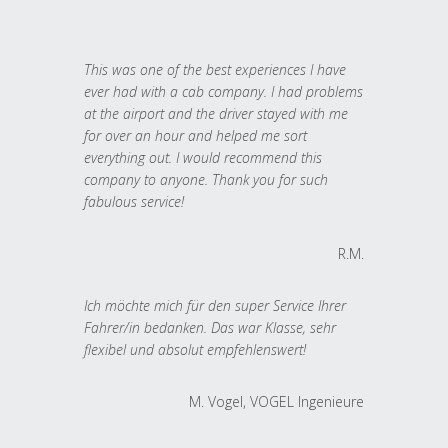
This was one of the best experiences I have
ever had with a cab company. I had problems
at the airport and the driver stayed with me
for over an hour and helped me sort
everything out. I would recommend this
company to anyone. Thank you for such
fabulous service!
R.M.
Ich möchte mich für den super Service Ihrer
Fahrer/in bedanken. Das war Klasse, sehr
flexibel und absolut empfehlenswert!
M. Vogel, VOGEL Ingenieure