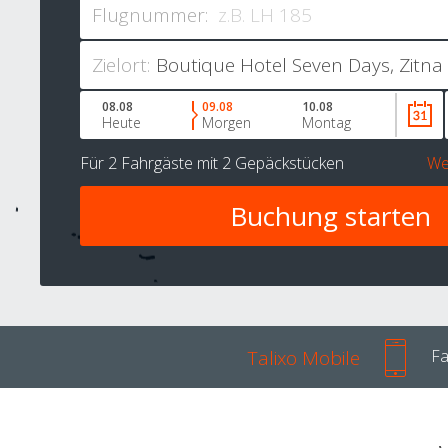
Flugnummer:
Zielort:
08.08
09.08
10.08
Heute
Morgen
Montag
Für
2 Fahrgäste
mit
2 Gepäckstücken
We
Talixo Mobile
Fa