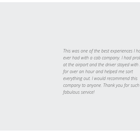
This was one of the best experiences I h
ever had with a cab company. I had pr
at the airport and the driver stayed with
for over an hour and helped me sort
everything out. I would recommend this
company to anyone. Thank you for such
fabulous service!