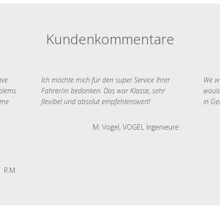
Kundenkommentare
ave
Ich möchte mich für den super Service Ihrer
We we
oblems
Fahrer/in bedanken. Das war Klasse, sehr
would
 me
flexibel und absolut empfehlenswert!
in Ge
M. Vogel, VOGEL Ingenieure
R.M.