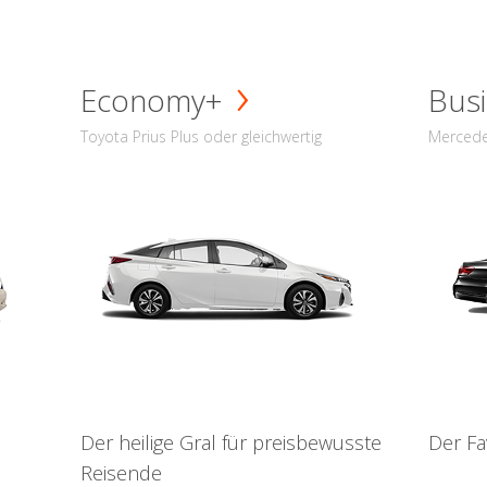
Economy+
Busi
Toyota Prius Plus oder gleichwertig
Mercede
Der heilige Gral für preisbewusste
Der Fa
Reisende