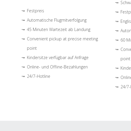
Schwa
Festpreis
Festp
Automatische Flugmitverfolgung
Engli
45 Minuten Wartezeit ab Landung
Autom
Convenient pickup at precise meeting
60 Mi
point
Conve
Kindersitze verfügbar auf Anfrage
point
Online- und Offline-Bezahlungen
Kinde
24/7-Hotline
Onlin
24/7-