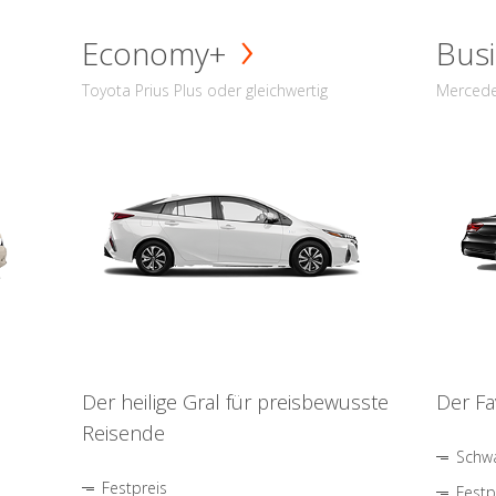
Economy+
Busi
Toyota Prius Plus oder gleichwertig
Mercede
Der heilige Gral für preisbewusste
Der Fa
Reisende
Schwa
Festpreis
Festp