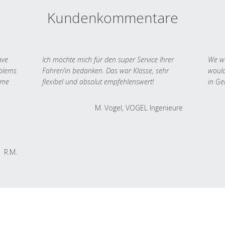
Kundenkommentare
ave
Ich möchte mich für den super Service Ihrer
We we
oblems
Fahrer/in bedanken. Das war Klasse, sehr
would
 me
flexibel und absolut empfehlenswert!
in Ge
M. Vogel, VOGEL Ingenieure
R.M.