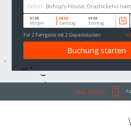
Zielort:
07.08
08.08
09.08
Morgen
Samstag
Sonntag
Für
2 Fahrgäste
mit
2 Gepäckstücken
We
Talixo Mobile
Fa