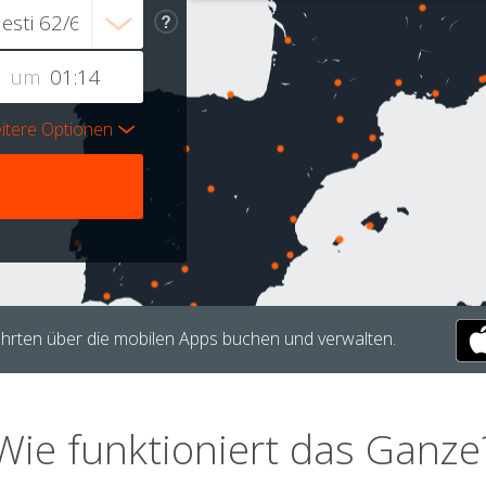
um
itere Optionen
hrten über die mobilen Apps buchen und verwalten.
Wie funktioniert das Ganze