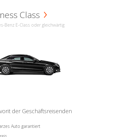
ness Class
s-Benz E-Class oder gleichwärtig
vorit der Geschäftsreisenden
rzes Auto garantiert
reis