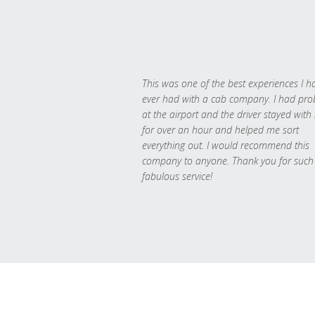
This was one of the best experiences I h
ever had with a cab company. I had pr
at the airport and the driver stayed with
for over an hour and helped me sort
everything out. I would recommend this
company to anyone. Thank you for such
fabulous service!