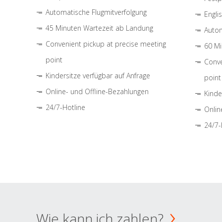
Automatische Flugmitverfolgung
Engli
45 Minuten Wartezeit ab Landung
Autom
Convenient pickup at precise meeting
60 Mi
point
Conve
Kindersitze verfügbar auf Anfrage
point
Online- und Offline-Bezahlungen
Kinde
24/7-Hotline
Onlin
24/7-
Wie kann ich zahlen?