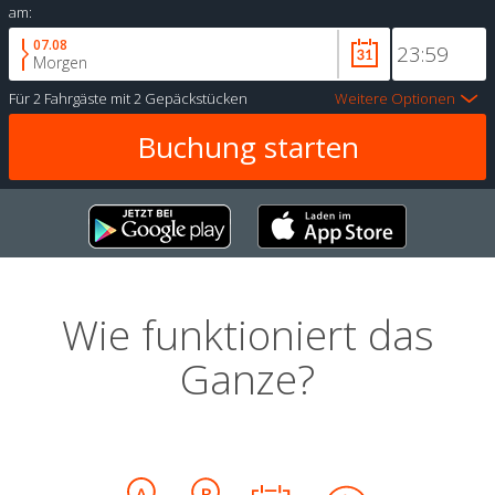
am:
07.08
Morgen
Für
2 Fahrgäste
mit
2 Gepäckstücken
Weitere Optionen
Wie funktioniert das
Ganze?