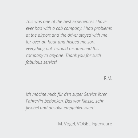
This was one of the best experiences I have
ever had with a cab company. I had problems
at the airport and the driver stayed with me
for over an hour and helped me sort
everything out. I would recommend this
company to anyone. Thank you for such
fabulous service!
R.M.
Ich möchte mich für den super Service Ihrer
Fahrer/in bedanken. Das war Klasse, sehr
flexibel und absolut empfehlenswert!
M. Vogel, VOGEL Ingenieure