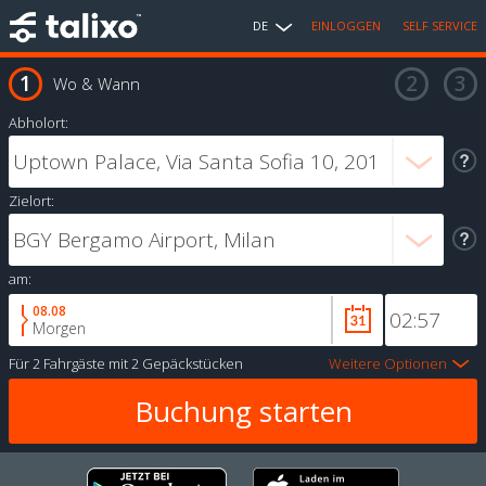
DE
EINLOGGEN
SELF SERVICE
Wo & Wann
Abholort:
Zielort:
am:
08.08
Morgen
Für
2 Fahrgäste
mit
2 Gepäckstücken
Weitere Optionen