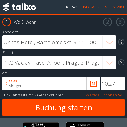
DE
EINLOGGEN
SELF SERVICE
Wo & Wann
Abholort:
Zielort:
am:
11.08
Morgen
Für
2 Fahrgäste
mit
2 Gepäckstücken
Weitere Optionen