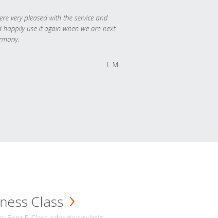
re very pleased with the service and
 happily use it again when we are next
rmany.
T. M.
ness Class
s-Benz E-Class oder gleichwärtig