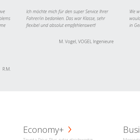
ave
Ich möchte mich für den super Service Ihrer
We we
oblems
Fahrer/in bedanken. Das war Klasse, sehr
would
 me
flexibel und absolut empfehlenswert!
in Ge
M. Vogel, VOGEL Ingenieure
R.M.
Economy+
Busi
Toyota Prius Plus oder gleichwertig
Mercede