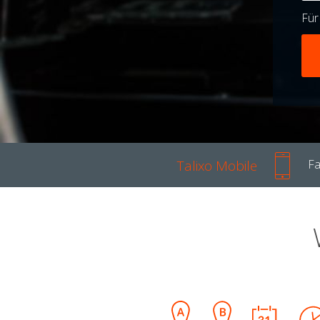
Fü
Talixo Mobile
Fa