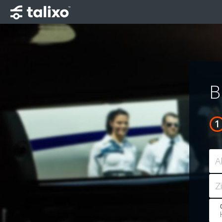
B
A
Z