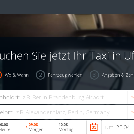
uchen Sie jetzt Ihr Taxi in U
Wo & Wann
Fahrzeug wählen
Angaben & Zah
bholort:
ielort:
08.08
09.08
10.08
um
Heute
Morgen
Montag