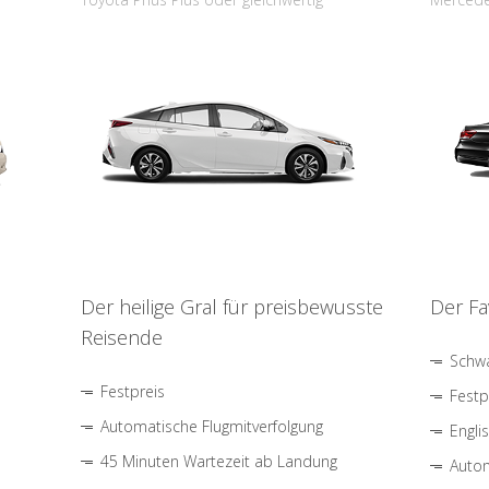
Der heilige Gral für preisbewusste
Der Fa
Reisende
Schwa
Festpreis
Festp
Automatische Flugmitverfolgung
Engli
45 Minuten Wartezeit ab Landung
Autom