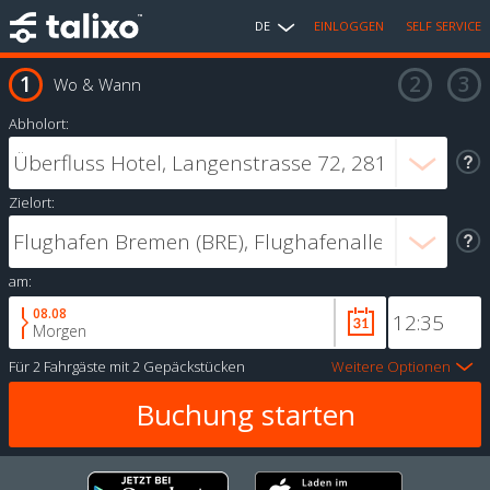
DE
EINLOGGEN
SELF SERVICE
Wo & Wann
Abholort:
Zielort:
am:
08.08
Morgen
Für
2 Fahrgäste
mit
2 Gepäckstücken
Weitere Optionen