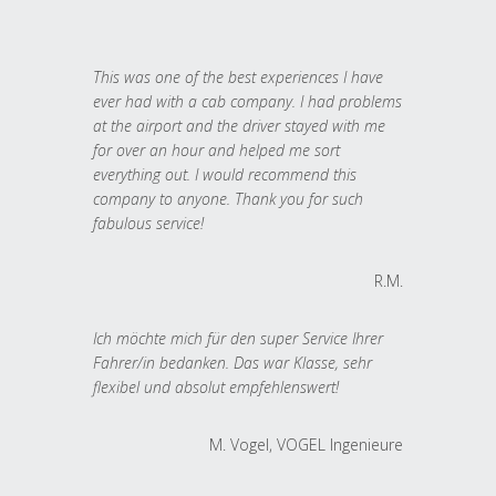
This was one of the best experiences I have
ever had with a cab company. I had problems
at the airport and the driver stayed with me
for over an hour and helped me sort
everything out. I would recommend this
company to anyone. Thank you for such
fabulous service!
R.M.
Ich möchte mich für den super Service Ihrer
Fahrer/in bedanken. Das war Klasse, sehr
flexibel und absolut empfehlenswert!
M. Vogel, VOGEL Ingenieure