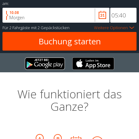
am:
10.08
Morgen
Für
2 Fahrgäste
mit
2 Gepäckstücken
Weitere Optionen
Wie funktioniert das
Ganze?