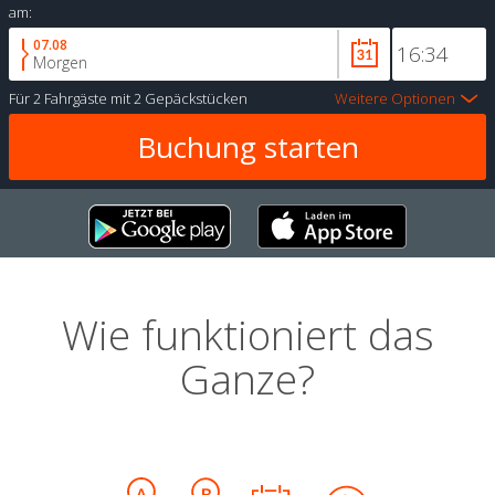
am:
07.08
Morgen
Für
2 Fahrgäste
mit
2 Gepäckstücken
Weitere Optionen
Wie funktioniert das
Ganze?