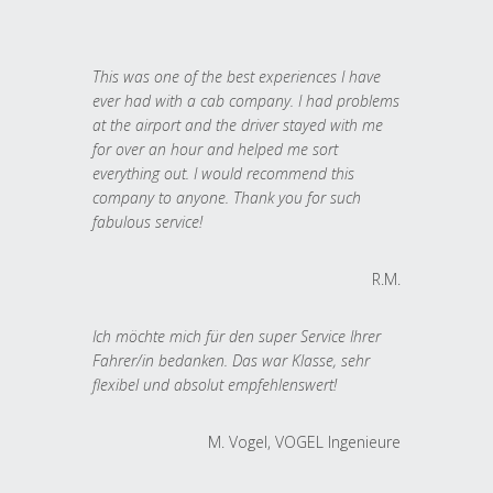
This was one of the best experiences I have
ever had with a cab company. I had problems
at the airport and the driver stayed with me
for over an hour and helped me sort
everything out. I would recommend this
company to anyone. Thank you for such
fabulous service!
R.M.
Ich möchte mich für den super Service Ihrer
Fahrer/in bedanken. Das war Klasse, sehr
flexibel und absolut empfehlenswert!
M. Vogel, VOGEL Ingenieure