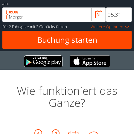
am:
09.08
Morgen
Für
2 Fahrgäste
mit
2 Gepäckstücken
Weitere Optionen
Wie funktioniert das
Ganze?