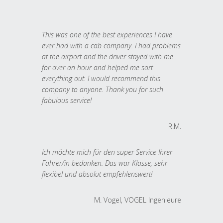
This was one of the best experiences I have
ever had with a cab company. I had problems
at the airport and the driver stayed with me
for over an hour and helped me sort
everything out. I would recommend this
company to anyone. Thank you for such
fabulous service!
R.M.
Ich möchte mich für den super Service Ihrer
Fahrer/in bedanken. Das war Klasse, sehr
flexibel und absolut empfehlenswert!
M. Vogel, VOGEL Ingenieure