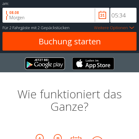
am:
08.08
Morgen
Für
2 Fahrgäste
mit
2 Gepäckstücken
Weitere Optionen
Wie funktioniert das
Ganze?