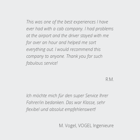
This was one of the best experiences I have
ever had with a cab company. I had problems
at the airport and the driver stayed with me
for over an hour and helped me sort
everything out. I would recommend this
company to anyone. Thank you for such
fabulous service!
R.M.
Ich möchte mich für den super Service Ihrer
Fahrer/in bedanken. Das war Klasse, sehr
flexibel und absolut empfehlenswert!
M. Vogel, VOGEL Ingenieure