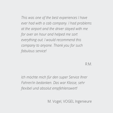
This was one of the best experiences I have
ever had with a cab company. I had problems
at the airport and the driver stayed with me
for over an hour and helped me sort
everything out. I would recommend this
company to anyone. Thank you for such
fabulous service!
R.M.
Ich möchte mich für den super Service Ihrer
Fahrer/in bedanken. Das war Klasse, sehr
flexibel und absolut empfehlenswert!
M. Vogel, VOGEL Ingenieure