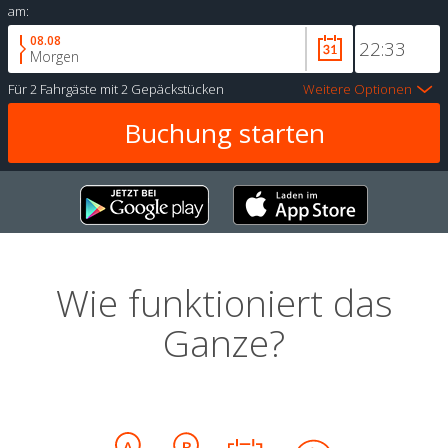
am:
08.08
Morgen
Für
2 Fahrgäste
mit
2 Gepäckstücken
Weitere Optionen
Wie funktioniert das
Ganze?