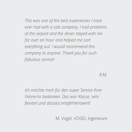
This was one of the best experiences I have
ever had with a cab company. I had problems
at the airport and the driver stayed with me
for over an hour and helped me sort
everything out. I would recommend this
company to anyone. Thank you for such
fabulous service!
R.M.
Ich möchte mich für den super Service Ihrer
Fahrer/in bedanken. Das war Klasse, sehr
flexibel und absolut empfehlenswert!
M. Vogel, VOGEL Ingenieure