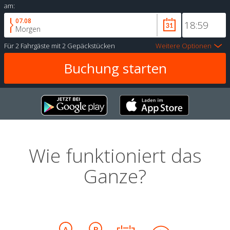
am:
07.08
Morgen
Für
2 Fahrgäste
mit
2 Gepäckstücken
Weitere Optionen
Wie funktioniert das
Ganze?