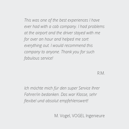
This was one of the best experiences I have
ever had with a cab company. I had problems
at the airport and the driver stayed with me
for over an hour and helped me sort
everything out. I would recommend this
company to anyone. Thank you for such
fabulous service!
R.M.
Ich möchte mich für den super Service Ihrer
Fahrer/in bedanken. Das war Klasse, sehr
flexibel und absolut empfehlenswert!
M. Vogel, VOGEL Ingenieure