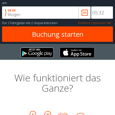
am:
08.08
Morgen
Für
2 Fahrgäste
mit
2 Gepäckstücken
Weitere Optionen
Wie funktioniert das
Ganze?