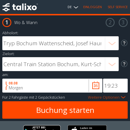
DE
EINLOGGEN
SELF SERVICE
Wo & Wann
Abholort:
Zielort:
am:
08.08
Morgen
Für
2 Fahrgäste
mit
2 Gepäckstücken
Weitere Optionen