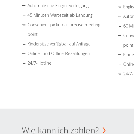
Automatische Flugmitverfolgung
Engli
45 Minuten Wartezeit ab Landung
Autom
Convenient pickup at precise meeting
60 Mi
point
Conve
Kindersitze verfügbar auf Anfrage
point
Online- und Offline-Bezahlungen
Kinde
24/7-Hotline
Onlin
24/7-
Wie kann ich zahlen?