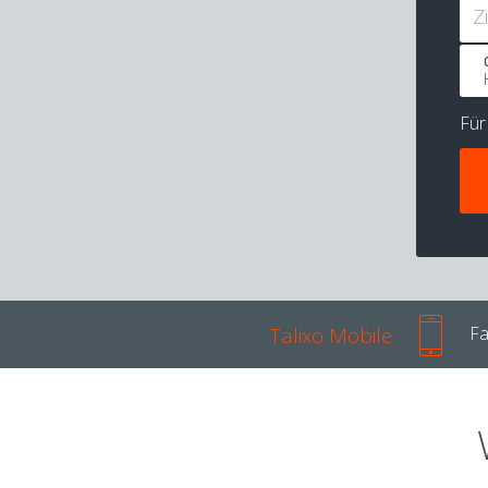
Z
Fü
Talixo Mobile
Fa