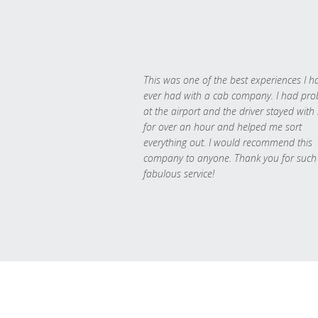
This was one of the best experiences I h
ever had with a cab company. I had pr
at the airport and the driver stayed with
for over an hour and helped me sort
everything out. I would recommend this
company to anyone. Thank you for such
fabulous service!