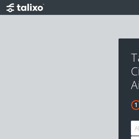
T
C
A
A