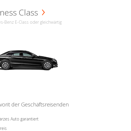
ness Class
s-Benz E-Class oder gleichwärtig
vorit der Geschäftsreisenden
rzes Auto garantiert
reis