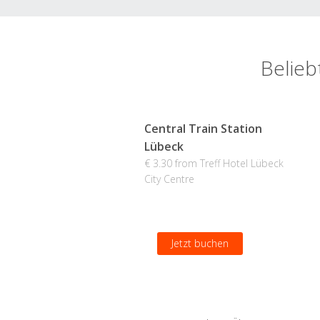
Belieb
Central Train Station
Lübeck
€ 3.30 from Treff Hotel Lübeck
City Centre
Jetzt buchen