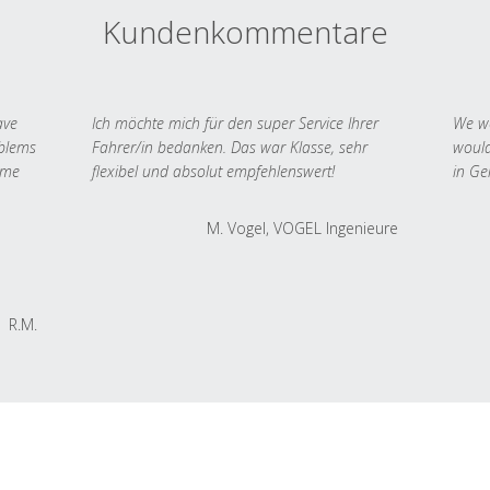
Kundenkommentare
ave
Ich möchte mich für den super Service Ihrer
We we
oblems
Fahrer/in bedanken. Das war Klasse, sehr
would
 me
flexibel und absolut empfehlenswert!
in Ge
M. Vogel, VOGEL Ingenieure
R.M.