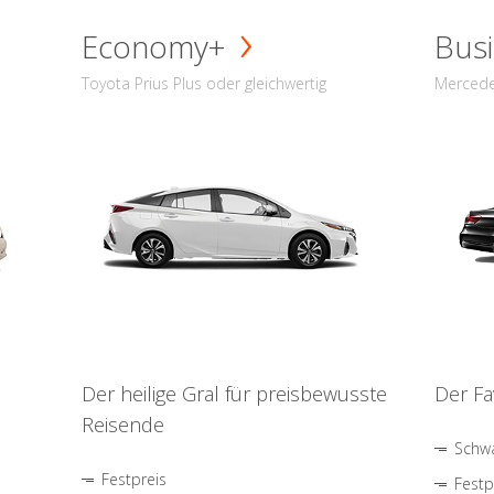
Economy+
Busi
Toyota Prius Plus oder gleichwertig
Mercede
Der heilige Gral für preisbewusste
Der Fa
Reisende
Schwa
Festpreis
Festp