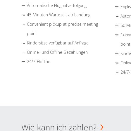
Automatische Flugmitverfolgung
Engli
45 Minuten Wartezeit ab Landung
Autom
Convenient pickup at precise meeting
60 Mi
point
Conve
Kindersitze verfügbar auf Anfrage
point
Online- und Offline-Bezahlungen
Kinde
24/7-Hotline
Onlin
24/7-
Wie kann ich zahlen?