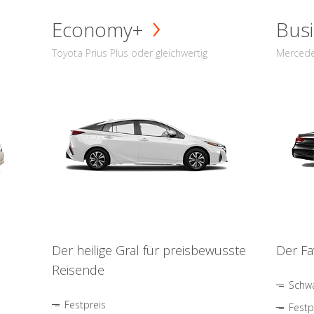
Economy+
Busi
Toyota Prius Plus oder gleichwertig
Mercede
Der heilige Gral für preisbewusste
Der Fa
Reisende
Schwa
Festpreis
Festp