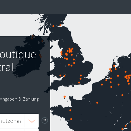
outique
ral
Angaben & Zahlung