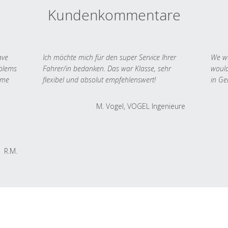
Kundenkommentare
ave
Ich möchte mich für den super Service Ihrer
We we
oblems
Fahrer/in bedanken. Das war Klasse, sehr
would
 me
flexibel und absolut empfehlenswert!
in Ge
M. Vogel, VOGEL Ingenieure
R.M.