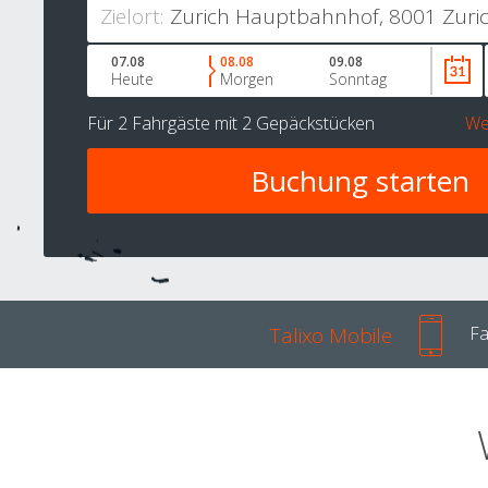
Zielort:
07.08
08.08
09.08
Heute
Morgen
Sonntag
Für
2 Fahrgäste
mit
2 Gepäckstücken
We
Talixo Mobile
Fa