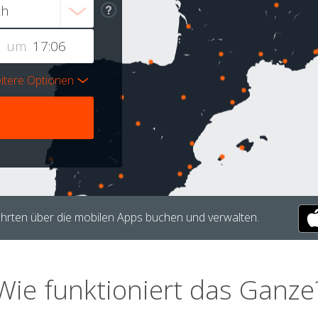
um
itere Optionen
hrten über die mobilen Apps buchen und verwalten.
Wie funktioniert das Ganze