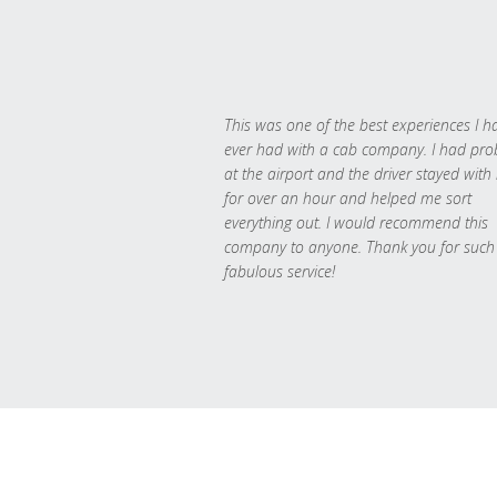
This was one of the best experiences I h
ever had with a cab company. I had pr
at the airport and the driver stayed with
for over an hour and helped me sort
everything out. I would recommend this
company to anyone. Thank you for such
fabulous service!