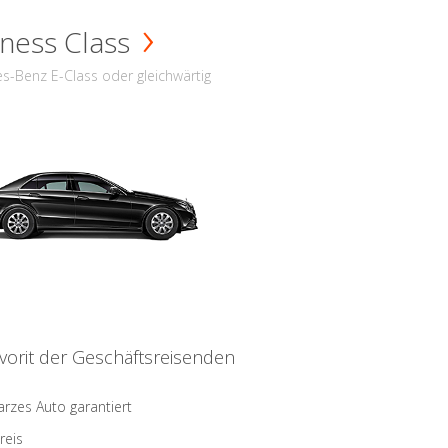
ness Class
s-Benz E-Class oder gleichwärtig
vorit der Geschäftsreisenden
rzes Auto garantiert
reis