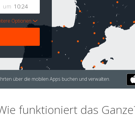
um
itere Optionen
hrten über die mobilen Apps buchen und verwalten.
Wie funktioniert das Ganze