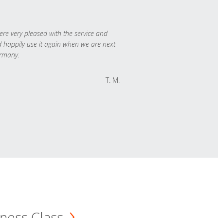
re very pleased with the service and
 happily use it again when we are next
rmany.
T. M.
ness Class