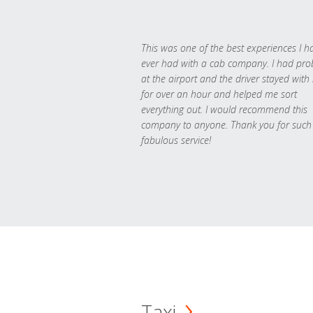
This was one of the best experiences I h
ever had with a cab company. I had pr
at the airport and the driver stayed with
for over an hour and helped me sort
everything out. I would recommend this
company to anyone. Thank you for such
fabulous service!
Taxi