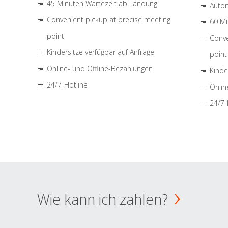
45 Minuten Wartezeit ab Landung
Autom
Convenient pickup at precise meeting
60 Mi
point
Conve
Kindersitze verfügbar auf Anfrage
point
Online- und Offline-Bezahlungen
Kinde
24/7-Hotline
Onlin
24/7-
Wie kann ich zahlen?