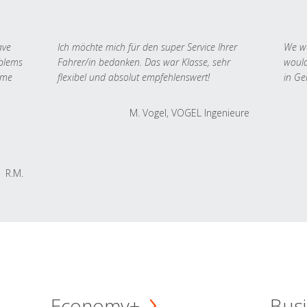
ave
Ich möchte mich für den super Service Ihrer
We we
oblems
Fahrer/in bedanken. Das war Klasse, sehr
would
 me
flexibel und absolut empfehlenswert!
in Ge
M. Vogel, VOGEL Ingenieure
R.M.
Economy+
Busi