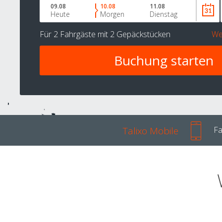
09.08
10.08
11.08
Heute
Morgen
Dienstag
Für
2 Fahrgäste
mit
2 Gepäckstücken
We
Talixo Mobile
Fa