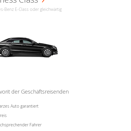
s-Benz E-Class oder gleichwärtig
vorit der Geschäftsreisenden
rzes Auto garantiert
reis
schsprechender Fahrer