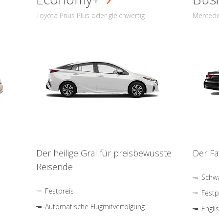
Toyota Prius Plus oder gleichwertig
Mercede
Der heilige Gral für preisbewusste
Der Fa
Reisende
Schwa
Festpreis
Festp
Automatische Flugmitverfolgung
Engli