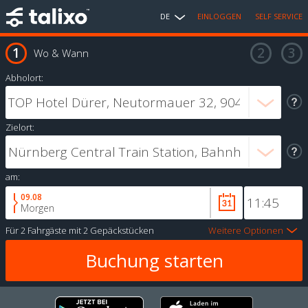
DE
EINLOGGEN
SELF SERVICE
Wo & Wann
Abholort:
Zielort:
am:
09.08
Morgen
Für
2 Fahrgäste
mit
2 Gepäckstücken
Weitere Optionen