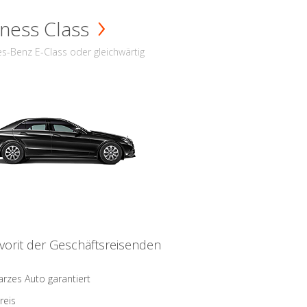
ness Class
s-Benz E-Class oder gleichwärtig
vorit der Geschäftsreisenden
rzes Auto garantiert
reis