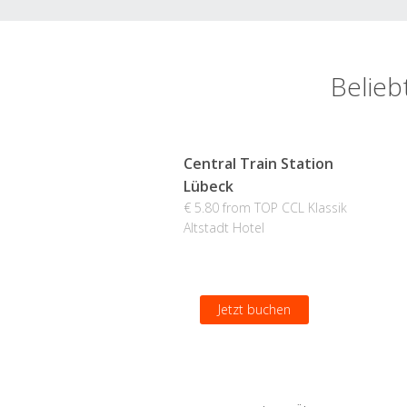
Belieb
Central Train Station
Lübeck
€ 5.80 from TOP CCL Klassik
Altstadt Hotel
Jetzt buchen