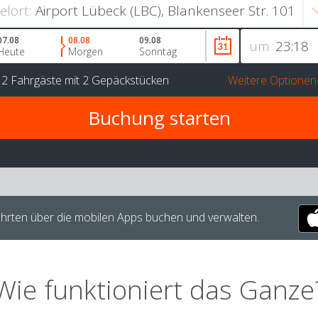
ielort:
07.08
08.08
09.08
um
Heute
Morgen
Sonntag
r
2 Fahrgäste
mit
2 Gepäckstücken
Weitere Optionen
hrten über die mobilen Apps buchen und verwalten.
Wie funktioniert das Ganze