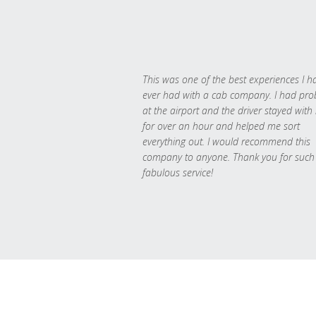
This was one of the best experiences I h
ever had with a cab company. I had pr
at the airport and the driver stayed with
for over an hour and helped me sort
everything out. I would recommend this
company to anyone. Thank you for such
fabulous service!