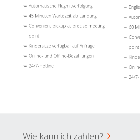
Automatische Flugmitverfolgung
Engli
45 Minuten Wartezeit ab Landung
Autom
Convenient pickup at precise meeting
60 Mi
point
Conve
Kindersitze verfügbar auf Anfrage
point
Online- und Offline-Bezahlungen
Kinde
24/7-Hotline
Onlin
24/7-
Wie kann ich zahlen?