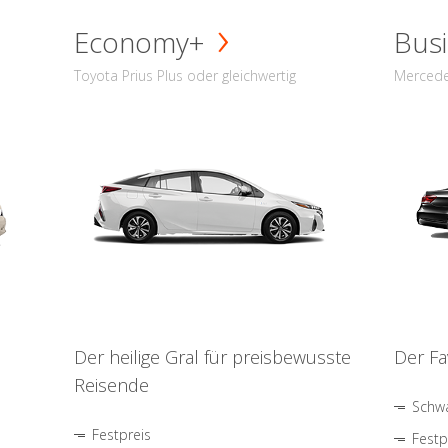
Economy+
Busi
Toyota Prius Plus oder gleichwertig
Mercede
Der heilige Gral für preisbewusste
Der Fa
Reisende
Schwa
Festpreis
Festp