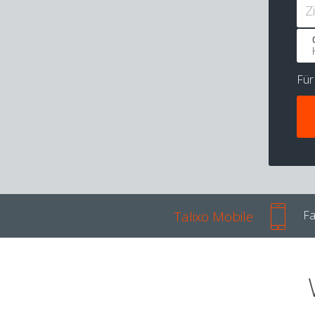
Z
Fü
Talixo Mobile
Fa