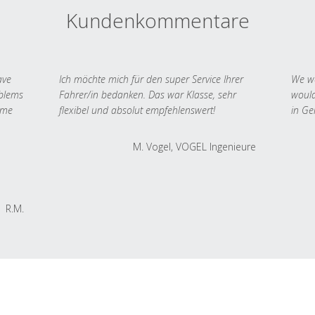
Kundenkommentare
ave
Ich möchte mich für den super Service Ihrer
We we
oblems
Fahrer/in bedanken. Das war Klasse, sehr
would
 me
flexibel und absolut empfehlenswert!
in Ge
M. Vogel, VOGEL Ingenieure
R.M.