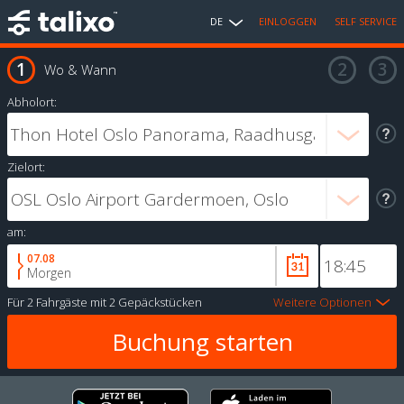
DE
EINLOGGEN
SELF SERVICE
Wo & Wann
Abholort:
Zielort:
am:
07.08
Morgen
Für
2 Fahrgäste
mit
2 Gepäckstücken
Weitere Optionen