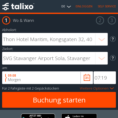
DE
EINLOGGEN
SELF SERVICE
Wo & Wann
Abholort:
Zielort:
am:
09.08
Morgen
Für
2 Fahrgäste
mit
2 Gepäckstücken
Weitere Optionen