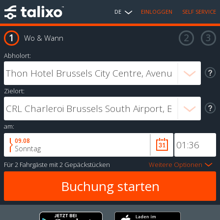
DE
EINLOGGEN
SELF SERVICE
Wo & Wann
Abholort:
Zielort:
am:
09.08
Sonntag
Für
2 Fahrgäste
mit
2 Gepäckstücken
Weitere Optionen