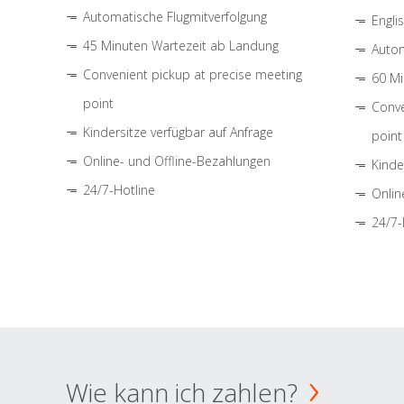
Automatische Flugmitverfolgung
Engli
45 Minuten Wartezeit ab Landung
Autom
Convenient pickup at precise meeting
60 Mi
point
Conve
Kindersitze verfügbar auf Anfrage
point
Online- und Offline-Bezahlungen
Kinde
24/7-Hotline
Onlin
24/7-
Wie kann ich zahlen?