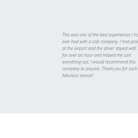
This was one of the best experiences I h
ever had with a cab company. I had pr
at the airport and the driver stayed with
for over an hour and helped me sort
everything out. I would recommend this
company to anyone. Thank you for such
fabulous service!