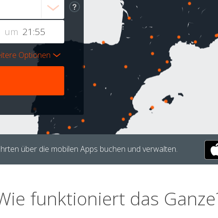
um
itere Optionen
hrten über die mobilen Apps buchen und verwalten.
Wie funktioniert das Ganze