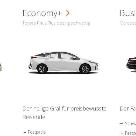
Economy+
Busi
Toyota Prius Plus oder gleichwertig
Mercede
Der heilige Gral für preisbewusste
Der Fa
Reisende
Schwa
Festpreis
Festp