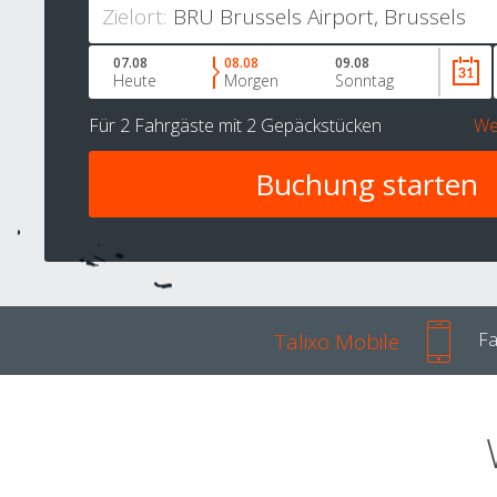
Zielort:
07.08
08.08
09.08
Heute
Morgen
Sonntag
Für
2 Fahrgäste
mit
2 Gepäckstücken
We
Talixo Mobile
Fa