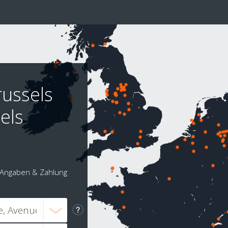
russels
els
Angaben & Zahlung