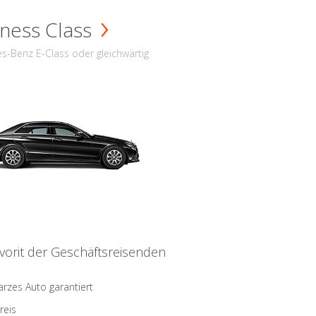
ness Class
s-Benz E-Class oder gleichwärtig
vorit der Geschäftsreisenden
rzes Auto garantiert
reis