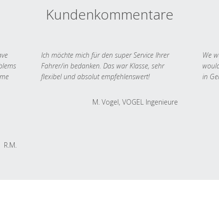
Kundenkommentare
ave
Ich möchte mich für den super Service Ihrer
We we
oblems
Fahrer/in bedanken. Das war Klasse, sehr
would
 me
flexibel und absolut empfehlenswert!
in Ge
M. Vogel, VOGEL Ingenieure
R.M.