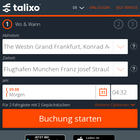
DE
EINLOGGEN
SELF SERVICE
Wo & Wann
Abholort:
Zielort:
am:
09.08
Morgen
Für
2 Fahrgäste
mit
2 Gepäckstücken
Weitere Optionen