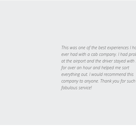
This was one of the best experiences I h
ever had with a cab company. I had pr
at the airport and the driver stayed with
for over an hour and helped me sort
everything out. I would recommend this
company to anyone. Thank you for such
fabulous service!