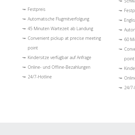
Schwa
Festpreis
Festp
Automatische Flugmitverfolgung
Engli
45 Minuten Wartezeit ab Landung
Autom
Convenient pickup at precise meeting
60 Mi
point
Conve
Kindersitze verfügbar auf Anfrage
point
Online- und Offline-Bezahlungen
Kinde
24/7-Hotline
Onlin
24/7-