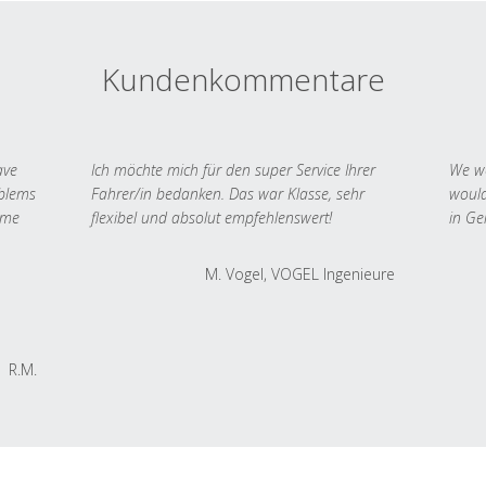
Kundenkommentare
ave
Ich möchte mich für den super Service Ihrer
We we
oblems
Fahrer/in bedanken. Das war Klasse, sehr
would
 me
flexibel und absolut empfehlenswert!
in Ge
M. Vogel, VOGEL Ingenieure
R.M.