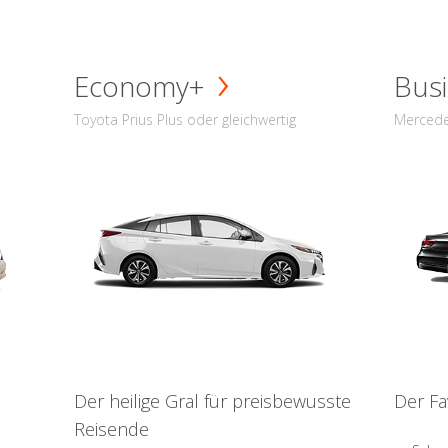
Economy+
Busi
Toyota Prius Plus oder gleichwertig
Mercede
Der heilige Gral für preisbewusste
Der Fa
Reisende