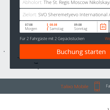
Abholort:
Zielort:
07.08
08.08
09.08
Morgen
Samstag
Sonntag
Für
2 Fahrgäste
mit
2 Gepäckstücken
We
Talixo Mobile
Fa