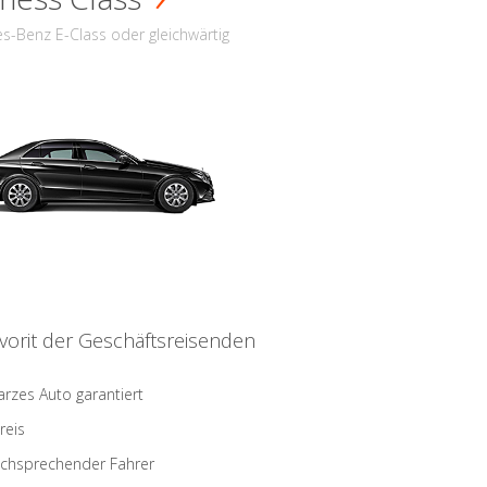
s-Benz E-Class oder gleichwärtig
vorit der Geschäftsreisenden
rzes Auto garantiert
reis
schsprechender Fahrer