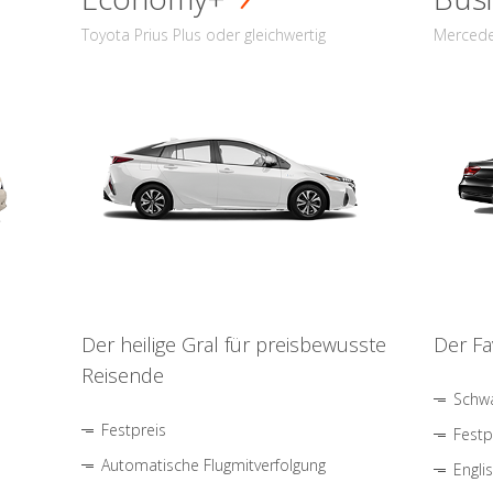
Toyota Prius Plus oder gleichwertig
Mercede
Der heilige Gral für preisbewusste
Der Fa
Reisende
Schwa
Festpreis
Festp
Automatische Flugmitverfolgung
Engli