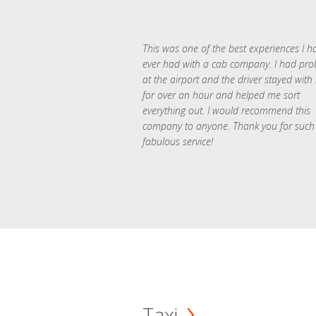
This was one of the best experiences I h
ever had with a cab company. I had pr
at the airport and the driver stayed with
for over an hour and helped me sort
everything out. I would recommend this
company to anyone. Thank you for such
fabulous service!
Taxi