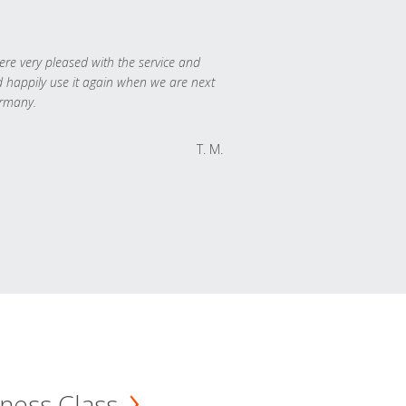
re very pleased with the service and
 happily use it again when we are next
rmany.
T. M.
ness Class