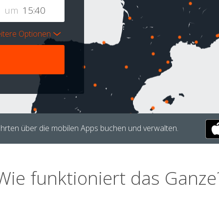
um
itere Optionen
hrten über die mobilen Apps buchen und verwalten.
Wie funktioniert das Ganze