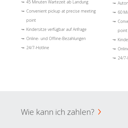
45 Minuten Wartezeit ab Landung
Autom
Convenient pickup at precise meeting
60 Mi
point
Conve
Kindersitze verfügbar auf Anfrage
point
Online- und Offline-Bezahlungen
Kinde
24/7-Hotline
Onlin
24/7-
Wie kann ich zahlen?