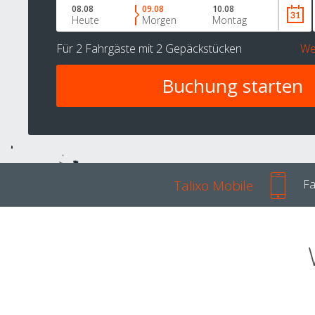
08.08
09.08
10.08
Heute
Morgen
Montag
Für
2 Fahrgäste
mit
2 Gepäckstücken
We
Talixo Mobile
Fa