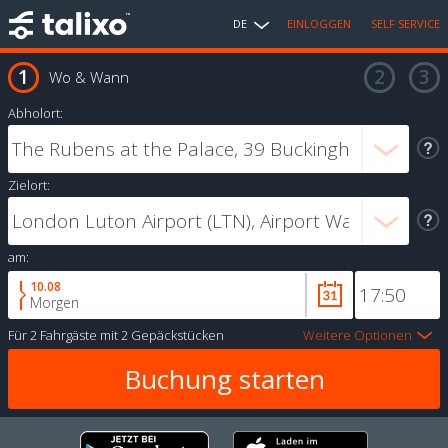
DE
EINLOGGEN
SELF SERVICE
Wo & Wann
Abholort:
Zielort:
am:
10.08
Morgen
Für
2 Fahrgäste
mit
2 Gepäckstücken
Weitere Optionen