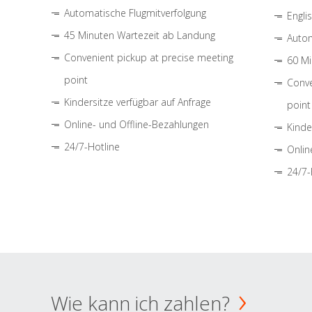
Automatische Flugmitverfolgung
Engli
45 Minuten Wartezeit ab Landung
Autom
Convenient pickup at precise meeting
60 Mi
point
Conve
Kindersitze verfügbar auf Anfrage
point
Online- und Offline-Bezahlungen
Kinde
24/7-Hotline
Onlin
24/7-
Wie kann ich zahlen?