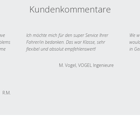
Kundenkommentare
ave
Ich möchte mich für den super Service Ihrer
We we
oblems
Fahrer/in bedanken. Das war Klasse, sehr
would
 me
flexibel und absolut empfehlenswert!
in Ge
M. Vogel, VOGEL Ingenieure
R.M.