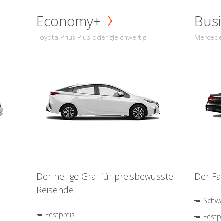
Economy+
Busi
Toyota Prius Plus oder gleichwertig
Mercede
Der heilige Gral für preisbewusste
Der Fa
Reisende
Schwa
Festpreis
Festp