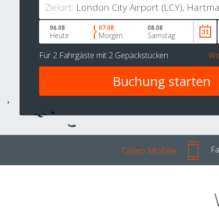
Zielort:
06.08
07.08
08.08
Heute
Morgen
Samstag
Für
2 Fahrgäste
mit
2 Gepäckstücken
We
Talixo Mobile
Fa