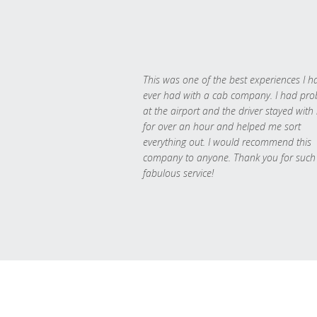
This was one of the best experiences I h
ever had with a cab company. I had pr
at the airport and the driver stayed with
for over an hour and helped me sort
everything out. I would recommend this
company to anyone. Thank you for such
fabulous service!