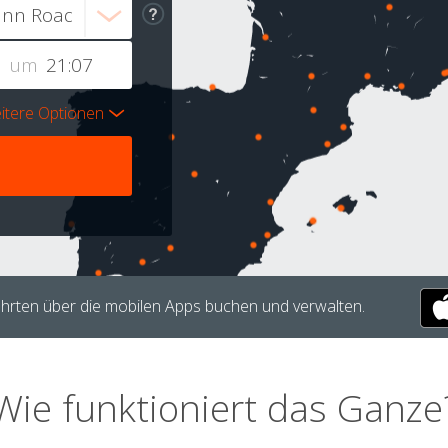
um
itere Optionen
hrten über die mobilen Apps buchen und verwalten.
Wie funktioniert das Ganze