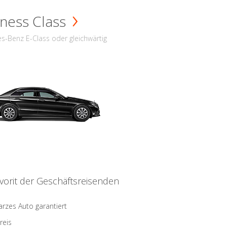
ness Class
s-Benz E-Class oder gleichwärtig
vorit der Geschäftsreisenden
rzes Auto garantiert
reis