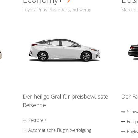
Toyota Prius Plus oder gleichwertig
Mercede
Der heilige Gral für preisbewusste
Der Fa
Reisende
Schwa
Festpreis
Festp
Automatische Flugmitverfolgung
Engli