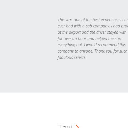
This was one of the best experiences I h
ever had with a cab company. I had pr
at the airport and the driver stayed with
for over an hour and helped me sort
everything out. I would recommend this
company to anyone. Thank you for such
fabulous service!
Taxi