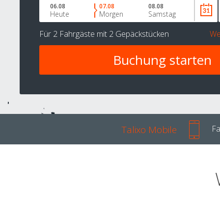
06.08
07.08
08.08
Heute
Morgen
Samstag
Für
2 Fahrgäste
mit
2 Gepäckstücken
We
Talixo Mobile
Fa