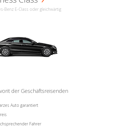
s-Benz E-Class oder gleichwärtig
vorit der Geschäftsreisenden
rzes Auto garantiert
reis
schsprechender Fahrer