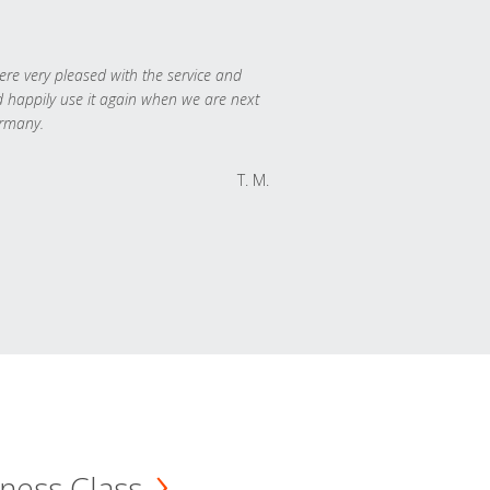
re very pleased with the service and
 happily use it again when we are next
rmany.
T. M.
ness Class