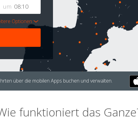
um
itere Optionen
hrten über die mobilen Apps buchen und verwalten.
Wie funktioniert das Ganze