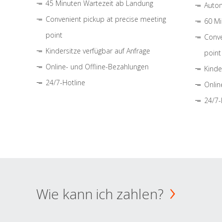
45 Minuten Wartezeit ab Landung
Autom
Convenient pickup at precise meeting
60 Mi
point
Conve
Kindersitze verfügbar auf Anfrage
point
Online- und Offline-Bezahlungen
Kinde
24/7-Hotline
Onlin
24/7-
Wie kann ich zahlen?