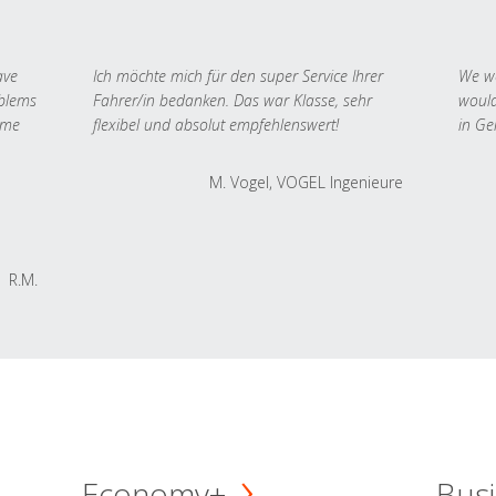
ave
Ich möchte mich für den super Service Ihrer
We we
oblems
Fahrer/in bedanken. Das war Klasse, sehr
would
 me
flexibel und absolut empfehlenswert!
in Ge
M. Vogel, VOGEL Ingenieure
R.M.
Economy+
Busi