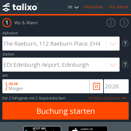
DE
EINLOGGEN
SELF SERVICE
Wo & Wann
Abholort:
Zielort:
am:
08.08
Morgen
Für
2 Fahrgäste
mit
2 Gepäckstücken
Weitere Optionen