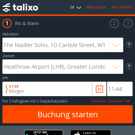
DE
EINLOGGEN
SELF SERVICE
Wo & Wann
Abholort:
Zielort:
am:
07.08
Morgen
Für
2 Fahrgäste
mit
2 Gepäckstücken
Weitere Optionen