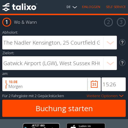
DE
EINLOGGEN
SELF SERVICE
Wo & Wann
Abholort:
Zielort:
am:
10.08
Morgen
Für
2 Fahrgäste
mit
2 Gepäckstücken
Weitere Optionen