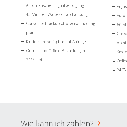
Automatische Flugmitverfolgung
Engli
45 Minuten Wartezeit ab Landung
Autom
Convenient pickup at precise meeting
60 Mi
point
Conve
Kindersitze verfügbar auf Anfrage
point
Online- und Offline-Bezahlungen
Kinde
24/7-Hotline
Onlin
24/7-
Wie kann ich zahlen?