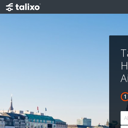
T
H
A
A