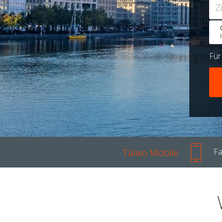
Z
Fü
Talixo Mobile
Fa