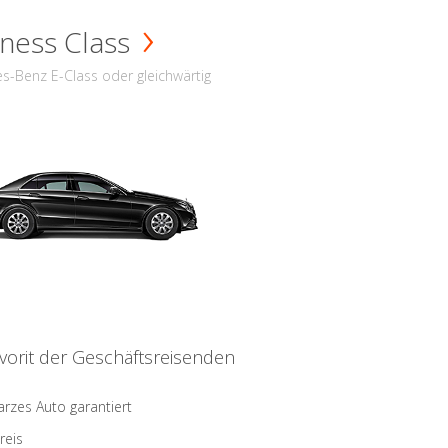
ness Class
s-Benz E-Class oder gleichwärtig
vorit der Geschäftsreisenden
rzes Auto garantiert
reis