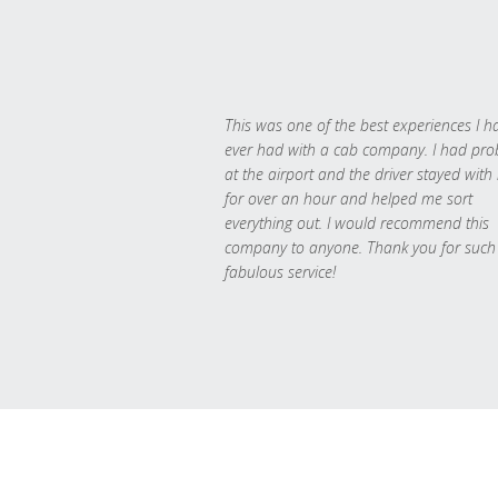
This was one of the best experiences I h
ever had with a cab company. I had pr
at the airport and the driver stayed with
for over an hour and helped me sort
everything out. I would recommend this
company to anyone. Thank you for such
fabulous service!