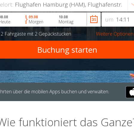
ielort:
08.08
09.08
10.08
um
Heute
Morgen
Montag
r
2 Fahrgäste
mit
2 Gepäckstücken
Weitere Optionen
hrten über die mobilen Apps buchen und verwalten.
Wie funktioniert das Ganze