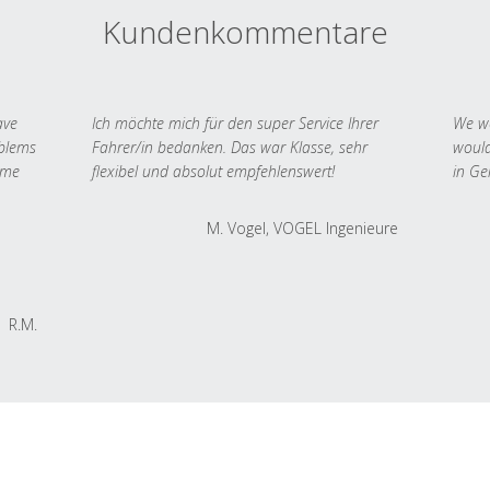
Kundenkommentare
ave
Ich möchte mich für den super Service Ihrer
We we
oblems
Fahrer/in bedanken. Das war Klasse, sehr
would
 me
flexibel und absolut empfehlenswert!
in Ge
M. Vogel, VOGEL Ingenieure
R.M.