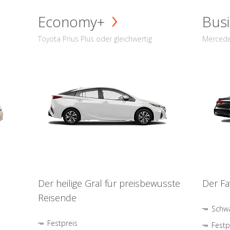
Economy+
Busi
Toyota Prius Plus oder gleichwertig
Mercede
Der heilige Gral für preisbewusste
Der Fa
Reisende
Schwa
Festpreis
Festp