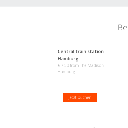
Be
Central train station
Hamburg
€ 7.50 from The Madison
Hamburg
Jetzt buchen