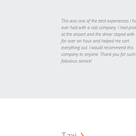
This was one of the best experiences I h
ever had with a cab company. I had pr
at the airport and the driver stayed with
for over an hour and helped me sort
everything out. I would recommend this
company to anyone. Thank you for such
fabulous service!
Taxi