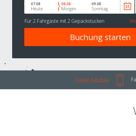
07.08
08.08
09.08
Heute
Morgen
Sonntag
Für
2 Fahrgäste
mit
2 Gepäckstücken
We
Talixo Mobile
Fa