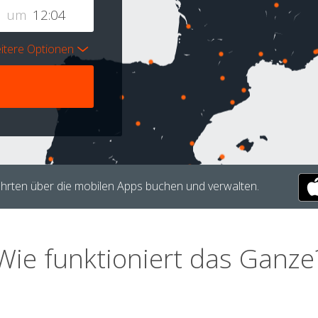
um
itere Optionen
hrten über die mobilen Apps buchen und verwalten.
Wie funktioniert das Ganze