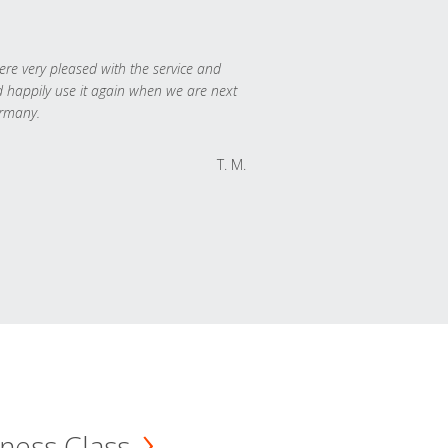
re very pleased with the service and
 happily use it again when we are next
rmany.
T. M.
ness Class