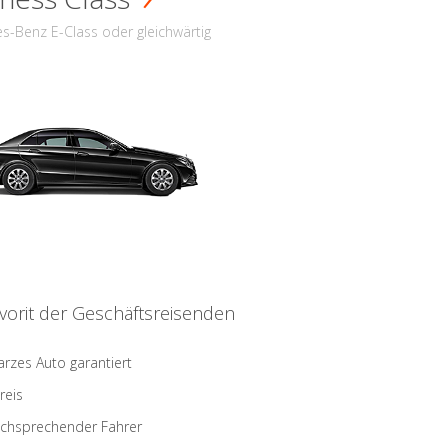
s-Benz E-Class oder gleichwärtig
vorit der Geschäftsreisenden
rzes Auto garantiert
reis
schsprechender Fahrer