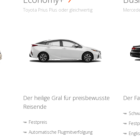
Toyota Prius Plus oder gleichwertig
Mercede
Der heilige Gral für preisbewusste
Der Fa
Reisende
Schwa
Festpreis
Festp
Automatische Flugmitverfolgung
Engli