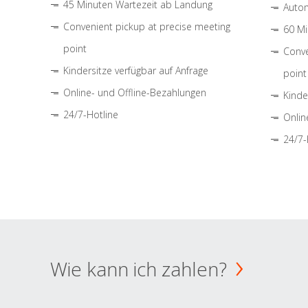
45 Minuten Wartezeit ab Landung
Autom
Convenient pickup at precise meeting
60 Mi
point
Conve
Kindersitze verfügbar auf Anfrage
point
Online- und Offline-Bezahlungen
Kinde
24/7-Hotline
Onlin
24/7-
Wie kann ich zahlen?