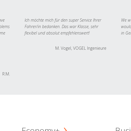
ave
Ich möchte mich für den super Service Ihrer
We we
oblems
Fahrer/in bedanken. Das war Klasse, sehr
would
 me
flexibel und absolut empfehlenswert!
in Ge
M. Vogel, VOGEL Ingenieure
R.M.
Economy+
Busi