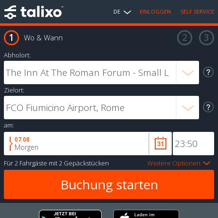
DE
EINLOGGEN
SELF SERVICE
Wo & Wann
Abholort:
Zielort:
am:
07.08
Morgen
Für
2 Fahrgäste
mit
2 Gepäckstücken
Weitere Optionen