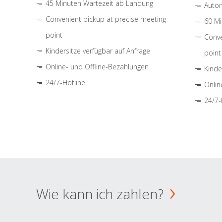
45 Minuten Wartezeit ab Landung
Autom
Convenient pickup at precise meeting
60 Mi
point
Conve
Kindersitze verfügbar auf Anfrage
point
Online- und Offline-Bezahlungen
Kinde
24/7-Hotline
Onlin
24/7-
Wie kann ich zahlen?