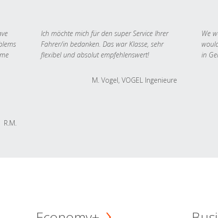
ave
Ich möchte mich für den super Service Ihrer
We we
oblems
Fahrer/in bedanken. Das war Klasse, sehr
would
 me
flexibel und absolut empfehlenswert!
in Ge
M. Vogel, VOGEL Ingenieure
R.M.
Economy+
Busi