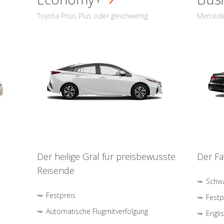
Toyota Prius Plus oder gleichwertig
Mercede
Der heilige Gral für preisbewusste
Der Fa
Reisende
Schwa
Festpreis
Festp
Automatische Flugmitverfolgung
Engli