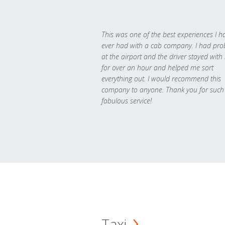
This was one of the best experiences I h
ever had with a cab company. I had pr
at the airport and the driver stayed with
for over an hour and helped me sort
everything out. I would recommend this
company to anyone. Thank you for such
fabulous service!
Taxi