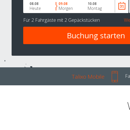
08.08
09.08
10.08
Heute
Morgen
Montag
Für
2 Fahrgäste
mit
2 Gepäckstücken
We
Talixo Mobile
Fa