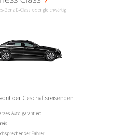
s-Benz E-Class oder gleichwärtig
vorit der Geschäftsreisenden
rzes Auto garantiert
reis
schsprechender Fahrer