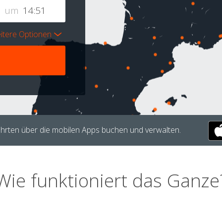
um
itere Optionen
hrten über die mobilen Apps buchen und verwalten.
Wie funktioniert das Ganze