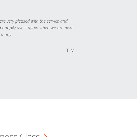
re very pleased with the service and
 happily use it again when we are next
rmany.
T. M.
ness Class