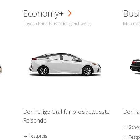
Economy+
Busi
Toyota Prius Plus oder gleichwertig
Mercede
Der heilige Gral für preisbewusste
Der Fa
Reisende
Schwa
Festpreis
Festp