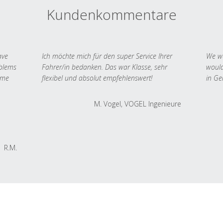
Kundenkommentare
ave
Ich möchte mich für den super Service Ihrer
We we
oblems
Fahrer/in bedanken. Das war Klasse, sehr
would
 me
flexibel und absolut empfehlenswert!
in Ge
M. Vogel, VOGEL Ingenieure
R.M.