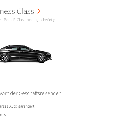
ness Class
s-Benz E-Class oder gleichwärtig
vorit der Geschäftsreisenden
rzes Auto garantiert
reis