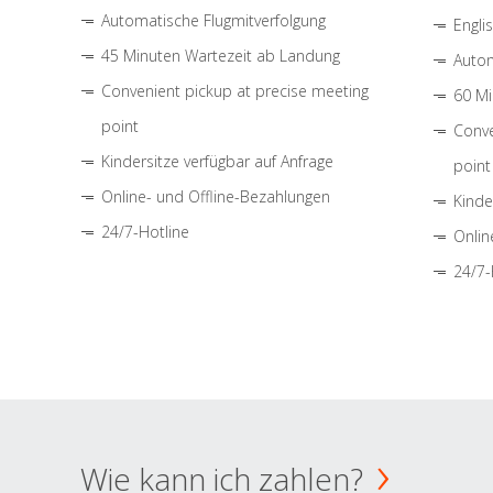
Automatische Flugmitverfolgung
Engli
45 Minuten Wartezeit ab Landung
Autom
Convenient pickup at precise meeting
60 Mi
point
Conve
Kindersitze verfügbar auf Anfrage
point
Online- und Offline-Bezahlungen
Kinde
24/7-Hotline
Onlin
24/7-
Wie kann ich zahlen?