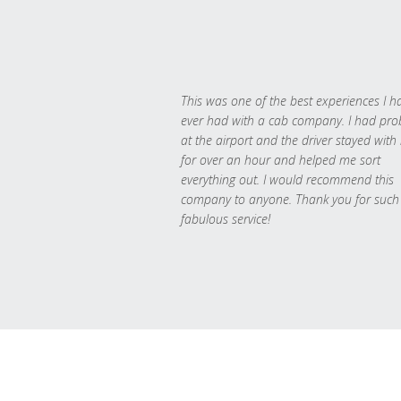
This was one of the best experiences I h
ever had with a cab company. I had pr
at the airport and the driver stayed with
for over an hour and helped me sort
everything out. I would recommend this
company to anyone. Thank you for such
fabulous service!