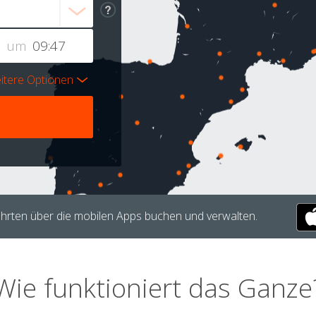
um
itere Optionen
hrten über die mobilen Apps buchen und verwalten.
Wie funktioniert das Ganze