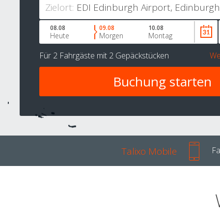
Zielort:
08.08
09.08
10.08
Heute
Morgen
Montag
Für
2 Fahrgäste
mit
2 Gepäckstücken
We
Talixo Mobile
Fa