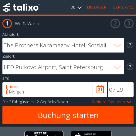
DE
EINLOGGEN
SELF SERVICE
Wo & Wann
Abholort:
Zielort:
am:
10.08
Morgen
Für
2 Fahrgäste
mit
2 Gepäckstücken
Weitere Optionen